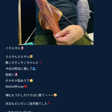
イカメタル
ええやんええやん
数こそそこそこやけんど
今日は昨日に増して
粒揃い
ボチボチ型ありで
MAX50杯over
頼むもう少しだけそばに居てーーー
本日もピシピシご苦労様でした
〜fisherman direct〜