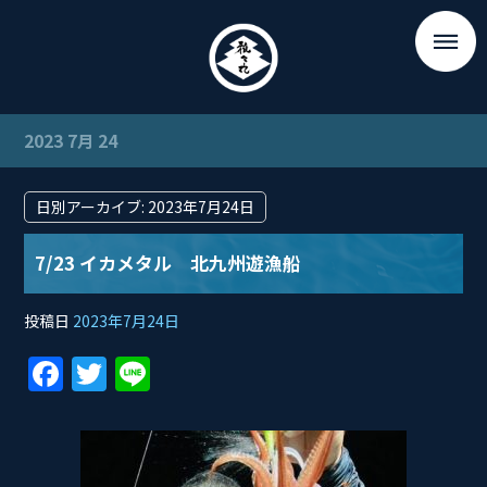
2023 7月 24
日別アーカイブ:
2023年7月24日
7/23 イカメタル 北九州遊漁船
投稿日
2023年7月24日
F
T
Li
a
w
n
c
itt
e
e
er