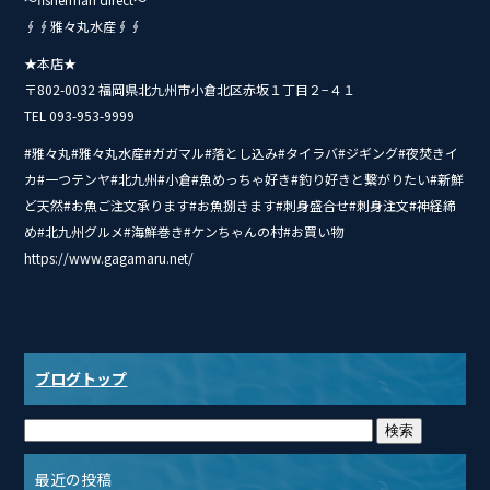
∮∮雅々丸水産∮∮
★本店★
〒802-0032 福岡県北九州市小倉北区赤坂１丁目２−４１
TEL 093-953-9999
#雅々丸#雅々丸水産#ガガマル#落とし込み#タイ‭ラバ#ジギング#夜焚きイ
カ#一つテンヤ#北九州#小倉#魚めっちゃ好き#釣り好きと繋がりたい#新鮮
ど天然#お魚ご注文承ります#お魚捌きます#刺身盛合せ#刺身注文#神経締
め#北九州グルメ#海鮮巻き#ケンちゃんの村#お買い物
https://www.gagamaru.net/
ブログトップ
最近の投稿