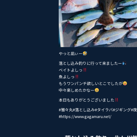
やっと凪ぃー
落とし込み釣りに行って来ましたー
ベイトよしっ
魚よしっ
もうワンパンチ欲しいとこでしたが
中々楽しめたかなー
本日もありがとうございました
#雅々丸#落とし込み#タイ‭ラバ#ジギング
#https://www.gagamaru.net/