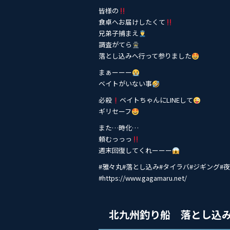
皆様の
食卓へお届けしたくて
兄弟子捕まえ
調査がてら
落とし込みへ行って参りました
まぁーーー
ベイトがいない事
必殺
ベイトちゃんにLINEして
ギリセーフ
また…時化…
頼むっっっ
週末回復してくれーーー
#雅々丸#落とし込み#タイ‭ラバ#ジギング
#https://www.gagamaru.net/
北九州釣り船 落とし込