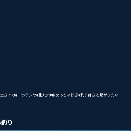
#夜焚きイカ#一つテンヤ#北九州#魚めっちゃ好き#釣り好きと繋がりたい
み釣り