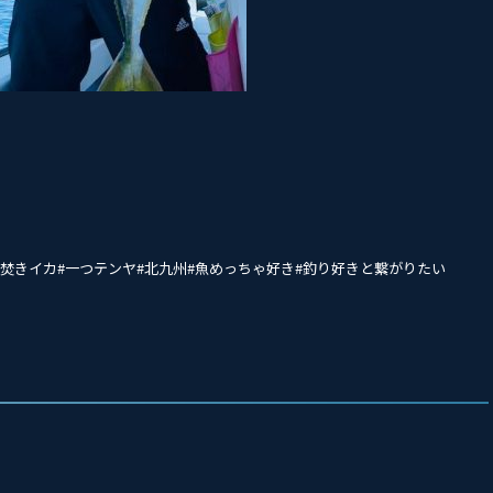
#夜焚きイカ#一つテンヤ#北九州#魚めっちゃ好き#釣り好きと繋がりたい