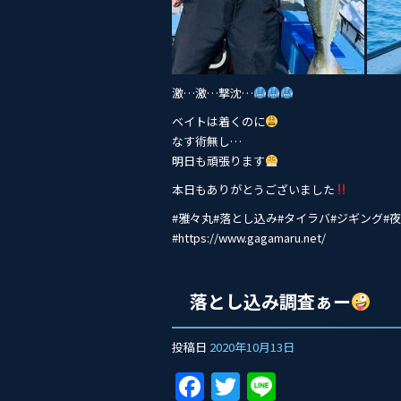
激…激…撃沈…
ベイトは着くのに
なす術無し…
明日も頑張ります
本日もありがとうございました
#雅々丸#落とし込み#タイ‭ラバ#ジギング
#https://www.gagamaru.net/
落とし込み調査ぁー
投稿日
2020年10月13日
F
T
Li