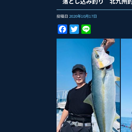
落とし込み釣り 北九州
投稿日
2020年10月17日
F
T
Li
a
w
n
c
itt
e
e
er
b
o
o
k