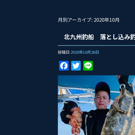
月別アーカイブ:
2020年10月
北九州釣船 落とし込み
投稿日
2020年10月26日
F
T
Li
a
w
n
c
itt
e
e
er
b
o
o
k