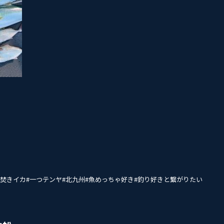
#夜焚きイカ#一つテンヤ#北九州#魚めっちゃ好き#釣り好きと繋がりたい