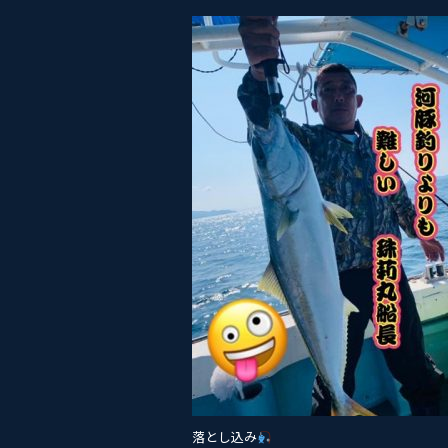
a
w
n
c
itt
e
e
er
b
o
o
k
落とし込み