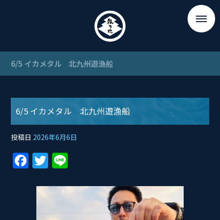
6/5 イカメタル 北九州遊漁船
6/5 イカメタル 北九州遊漁船
投稿日
2026年6月6日
F
T
Li
a
w
n
c
itt
e
e
er