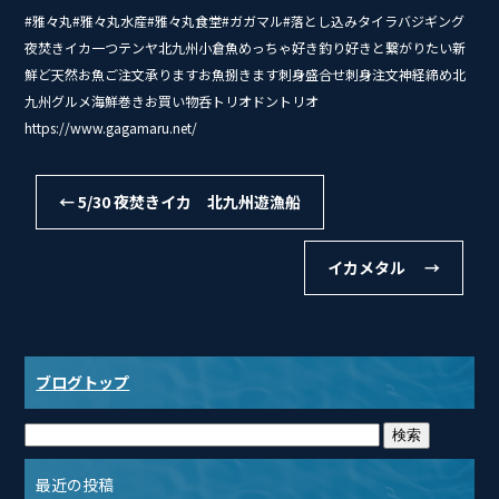
#雅々丸#雅々丸水産#雅々丸食堂#ガガマル#落とし込みタイ‭ラバジギング
夜焚きイカ一つテンヤ北九州小倉魚めっちゃ好き釣り好きと繋がりたい新
鮮ど天然お魚ご注文承りますお魚捌きます刺身盛合せ刺身注文神経締め北
九州グルメ海鮮巻きお買い物呑トリオドントリオ
https://www.gagamaru.net/
←
5/30 夜焚きイカ 北九州遊漁船
イカメタル
→
ブログトップ
最近の投稿