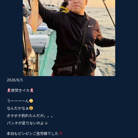
2026/6/5
夜焚きイカ
うーーーーん
なんだかなぁ
ボチボチ釣れたんだが。。。
パンチが足りないのよ
本日もピシピシご苦労様でした