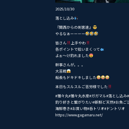
2025/10/30
落とし込み
『関西からの刺客達』
やるなぁーーーー
皆さん
上手やわ
各ポイントで拾いまくって
よぉ〜け釣れました
幹事さんが。。。
大苦戦
船長もドキドキしました
本日もスルスルご苦労様でした
#雅々丸#雅々丸水産#ガガマル#落とし込み#
釣り好きと繋がりたい#新鮮ど天然#お魚ご注
海鮮巻き#お買い物#呑トリオ#ドントリオ
https://www.gagamaru.net/