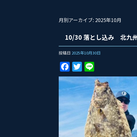
月別アーカイブ:
2025年10月
10/30 落とし込み 北九
投稿日
2025年10月30日
F
T
Li
a
w
n
c
itt
e
e
er
b
o
o
k