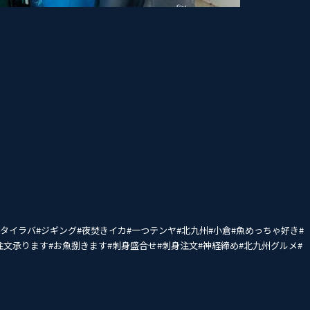
タイ‭ラバ#ジギング#夜焚きイカ#一つテンヤ#北九州#小倉#魚めっちゃ好き#
文承ります#お魚捌きます#刺身盛合せ#刺身注文#神経締め#北九州グルメ#