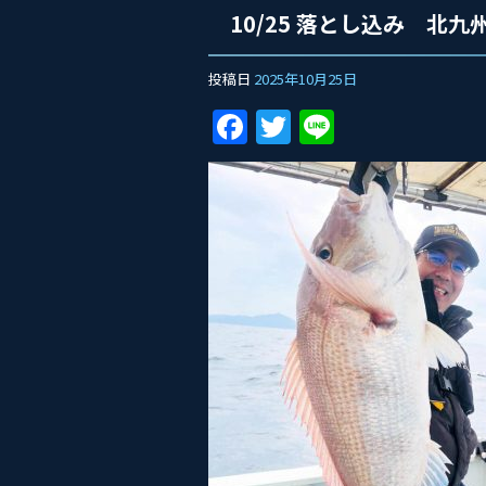
10/25 落とし込み 北九
投稿日
2025年10月25日
F
T
Li
a
w
n
c
itt
e
e
er
b
o
o
k