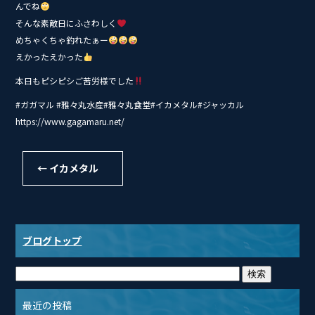
んでね
そんな素敵日にふさわしく
めちゃくちゃ釣れたぁー
えかったえかった
本日もピシピシご苦労様でした
#ガガマル #雅々丸水産#雅々丸食堂#イカメタル#ジャッカル
https://www.gagamaru.net/
←
イカメタル
ブログトップ
最近の投稿