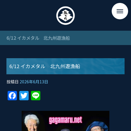
6/12 イカメタル 北九州遊漁船
6/12 イカメタル 北九州遊漁船
投稿日
2026年6月13日
F
T
Li
a
w
n
c
itt
e
e
er