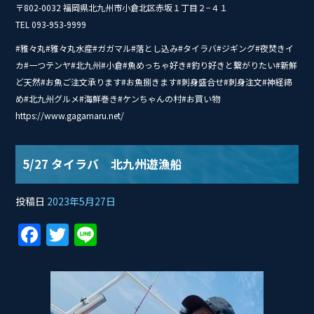
〒802-0032 福岡県北九州市小倉北区赤坂１丁目２−４１
TEL 093-953-9999
#雅々丸#雅々丸水産#ガガマル#落とし込み#タイ‭ラバ#ジギング#夜焚きイ
カ#一つテンヤ#北九州#小倉#魚めっちゃ好き#釣り好きと繋がりたい#新鮮
ど天然#お魚ご注文承ります#お魚捌きます#刺身盛合せ#刺身注文#神経締
め#北九州グルメ#海鮮巻き#ケンちゃんの村#お買い物
https://www.gagamaru.net/
5/27 タイラバ 北九州遊漁船
投稿日
2023年5月27日
F
T
Li
a
w
n
c
itt
e
e
er