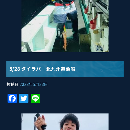
5/28 タイラバ 北九州遊漁船
投稿日
2023年5月28日
F
T
Li
a
w
n
c
itt
e
e
er