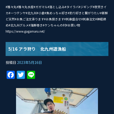
#雅々丸#雅々丸水産#ガガマル#落とし込み#タイ‭ラバ#ジギング#夜焚きイ
カ#一つテンヤ#北九州#小倉#魚めっちゃ好き#釣り好きと繋がりたい#新鮮
ど天然#お魚ご注文承ります#お魚捌きます#刺身盛合せ#刺身注文#神経締
め#北九州グルメ#海鮮巻き#ケンちゃんの村#お買い物
https://www.gagamaru.net/
5/16 アラ狩り 北九州遊漁船
投稿日
2023年5月16日
F
T
Li
a
w
n
c
itt
e
e
er
b