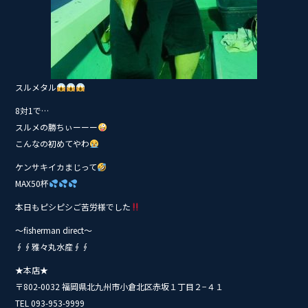
スルメタル
8対1で…
スルメの勝ちぃーーー
こんなの初めてやわ
ケンサキイカまじって
MAX50杯
本日もピシピシご苦労様でした
〜fisherman direct〜
∮∮雅々丸水産∮∮
★本店★
〒802-0032 福岡県北九州市小倉北区赤坂１丁目２−４１
TEL 093-953-9999