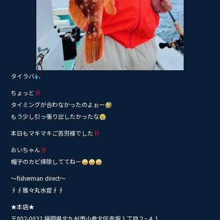
タイラバ
ちょっと
タイミングが合わなかったのよぉー
もう少し引っ張り出したかったな
本日もマキマキご苦労様でした
おいちゃん
帽子のカビ掃除しててねー
〜fisherman direct〜
∮∮雅々丸水産∮∮
★本店★
〒802-0032 福岡県北九州市小倉北区赤坂１丁目２−４１