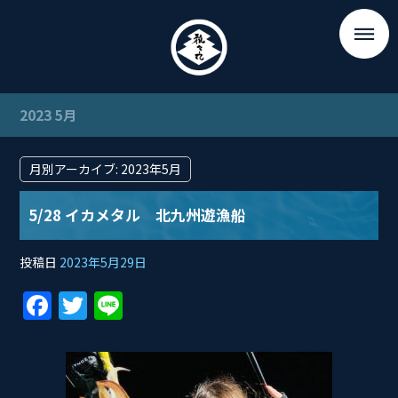
2023 5月
月別アーカイブ:
2023年5月
5/28 イカメタル 北九州遊漁船
投稿日
2023年5月29日
F
T
Li
a
w
n
c
itt
e
e
er