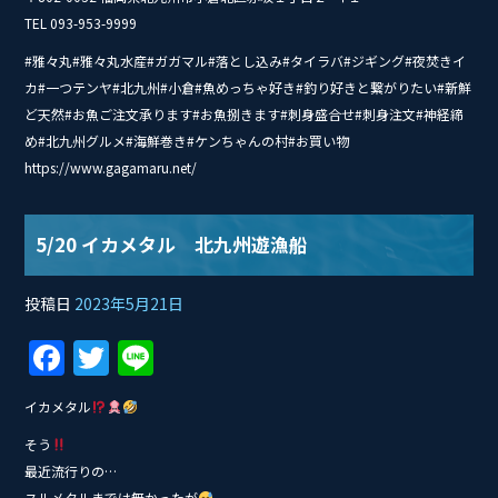
TEL 093-953-9999
#雅々丸#雅々丸水産#ガガマル#落とし込み#タイ‭ラバ#ジギング#夜焚きイ
カ#一つテンヤ#北九州#小倉#魚めっちゃ好き#釣り好きと繋がりたい#新鮮
ど天然#お魚ご注文承ります#お魚捌きます#刺身盛合せ#刺身注文#神経締
め#北九州グルメ#海鮮巻き#ケンちゃんの村#お買い物
https://www.gagamaru.net/
5/20 イカメタル 北九州遊漁船
投稿日
2023年5月21日
F
T
Li
a
w
n
イカメタル
c
itt
e
そう
e
er
最近流行りの…
スルメタルまでは無かったが