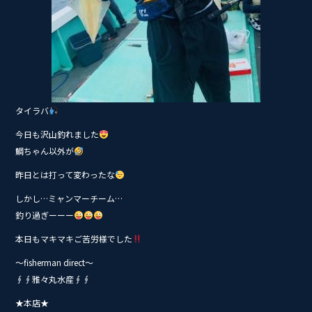
タイラバ
今日も沢山釣れました
鯛ちゃん以外が
昨日とは打って変わったな
しかし…ミャンマーチーム…
釣り過ぎーーー
本日もマキマキご苦労様でした
〜fisherman direct〜
∮∮雅々丸水産∮∮
★本店★