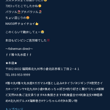
b
o
7対3ってとこでしたかね
パラソル
プチパラソル
o
ちょい混じりの
k
MAX50杯チョイチョイ
このくらいで勘弁してぇー
本日もピシピシご苦労様でした
〜fisherman direct〜
∮∮雅々丸水産∮∮
★本店★
〒802-0032 福岡県北九州市小倉北区赤坂１丁目２−４１
TEL 093-953-9999
#雅々丸#雅々丸水産#ガガマル#落とし込み#タイ‭ラバ#ジギング#夜焚きイ
カ#一つテンヤ#北九州#小倉#魚めっちゃ好き#釣り好きと繋がりたい#新鮮
ど天然#お魚ご注文承ります#お魚捌きます#刺身盛合せ#刺身注文#神経締
め#北九州グルメ#海鮮巻き#ケンちゃんの村#お買い物
トップページ