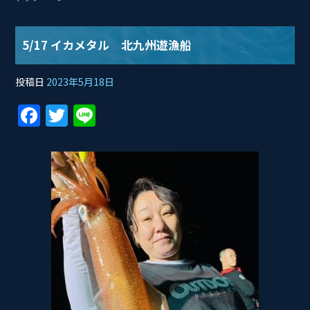
5/17 イカメタル 北九州遊漁船
投稿日
2023年5月18日
F
T
Li
a
w
n
c
itt
e
e
er
b
o
o
k