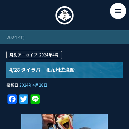
2024 4月
月別アーカイブ:
2024年4月
4/28 タイラバ 北九州遊漁船
投稿日
2024年4月28日
F
T
Li
a
w
n
c
itt
e
e
er