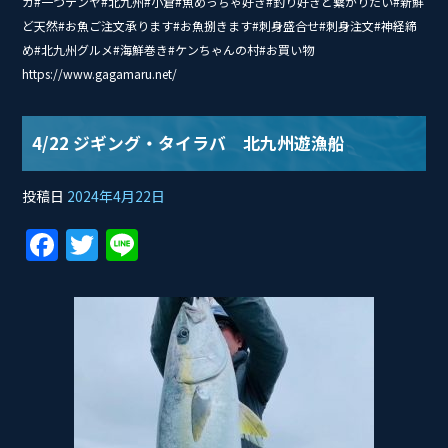
カ#一つテンヤ#北九州#小倉#魚めっちゃ好き#釣り好きと繋がりたい#新鮮
ど天然#お魚ご注文承ります#お魚捌きます#刺身盛合せ#刺身注文#神経締
め#北九州グルメ#海鮮巻き#ケンちゃんの村#お買い物
https://www.gagamaru.net/
4/22 ジギング・タイラバ 北九州遊漁船
投稿日
2024年4月22日
F
T
Li
a
w
n
c
itt
e
e
er
b
o
o