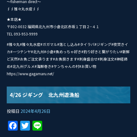
〜fisherman direct〜
∮∮雅々丸水産∮∮
★本店★
〒802-0032 福岡県北九州市小倉北区赤坂１丁目２−４１
TEL 093-953-9999
#雅々丸#雅々丸水産#ガガマル#落とし込み#タイ‭ラバ#ジギング#夜焚きイ
カ#一つテンヤ#北九州#小倉#魚めっちゃ好き#釣り好きと繋がりたい#新鮮
ど天然#お魚ご注文承ります#お魚捌きます#刺身盛合せ#刺身注文#神経締
め#北九州グルメ#海鮮巻き#ケンちゃんの村#お買い物
https://www.gagamaru.net/
4/26 ジギング 北九州遊漁船
投稿日
2024年4月26日
F
T
Li
a
w
n