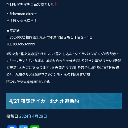
本日もマキマキご苦労様でした
〜fisherman direct〜
∮∮雅々丸水産∮∮
★本店★
〒802-0032 福岡県北九州市小倉北区赤坂１丁目２−４１
TEL 093-953-9999
#雅々丸#雅々丸水産#ガガマル#落とし込み#タイ‭ラバ#ジギング#夜焚きイ
カ#一つテンヤ#北九州#小倉#魚めっちゃ好き#釣り好きと繋がりたい#新鮮
ど天然#お魚ご注文承ります#お魚捌きます#刺身盛合せ#刺身注文#神経締
め#北九州グルメ#海鮮巻き#ケンちゃんの村#お買い物
https://www.gagamaru.net/
4/27 夜焚きイカ 北九州遊漁船
投稿日
2024年4月28日