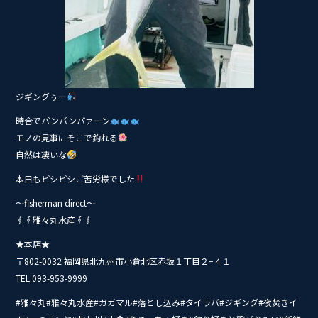
ジギングぅー
時合でパンパンパァーン
モノの見事にそこで釣れる
自然は凄いな
本日もピシピシご苦労様でした
〜fisherman direct〜
∮∮雅々丸水産∮∮
★本店★
〒802-0032 福岡県北九州市小倉北区赤坂１丁目２−４１
TEL 093-953-9999
#雅々丸#雅々丸水産#ガガマル#落とし込み#タイ‭ラバ#ジギング#夜焚きイ