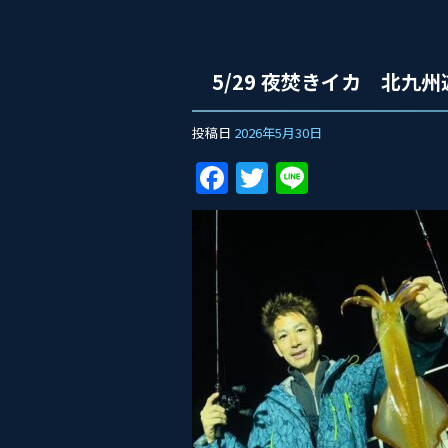
5/29 夜焚きイカ 北
投稿日
2026年5月30日
F
T
Li
a
w
n
c
itt
e
e
er
b
o
o
k