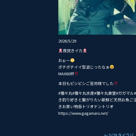
2026/5/29
夜焚きイカ
おぉー
ボチボチイイ型混じったなぁ
MAX60杯
本日もピシピシご苦労様でした
#雅々丸#雅々丸水産#雅々丸食堂#ガガマ
き釣り好きと繋がりたい新鮮ど天然お魚ご
きお買い物呑トリオドントリオ
https://www.gagamaru.net/
←
5/29 タイラ