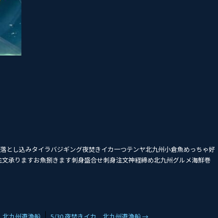
ル#落とし込みタイ‭ラバジギング夜焚きイカ一つテンヤ北九州小倉魚めっちゃ好
注文承りますお魚捌きます刺身盛合せ刺身注文神経締め北九州グルメ海鮮巻
バ 北九州遊漁船
5/30 夜焚きイカ 北九州遊漁船
→