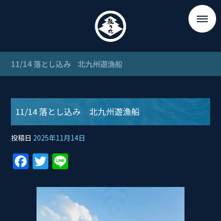
11/14 落とし込み 北九州遊漁船
11/14 落とし込み 北九州遊漁船
投稿日
2025年11月14日
F
T
Li
a
w
n
c
itt
e
e
er