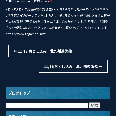
本日もスルスルご苦労様でした
#雅々丸#雅々丸水産#雅々丸食堂#ガガマル#落とし込み#タイ‭ラバ#ジギン
グ#夜焚きイカ#一つテンヤ#北九州#小倉#魚めっちゃ好き#釣り好きと繋が
りたい#新鮮ど天然#お魚ご注文承ります#お魚捌きます#刺身盛合せ#刺身
注文#神経締め#北九州グルメ#海鮮巻き#お買い物#呑トリオ#ドントリオ
https://www.gagamaru.net/
←
11/13 落とし込み 北九州遊漁船
11/16 落とし込み 北九州遊漁船
→
ブログトップ