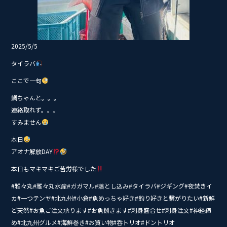
2025/5/5
タイラバ
ここで一句
鯛ちゃんと。。。
連絡取れず。。。
すみません
本日
アオナ解放DAY
本日もマキマキご苦労様でした
#雅々丸#雅々丸水産#ガガマル#落とし込み#タイ‭ラバ#ジギング#夜焚きイ
カ#一つテンヤ#北九州#小倉#魚めっちゃ好き#釣り好きと繋がりたい#新鮮
ど天然#お魚ご注文承ります#お魚捌きます#刺身盛合せ#刺身注文#神経締
め#北九州グルメ#海鮮巻き#お買い物#呑トリオ#ドントリオ