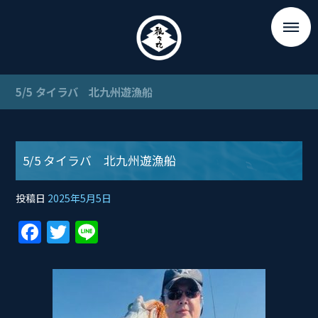
5/5 タイラバ 北九州遊漁船
5/5 タイラバ 北九州遊漁船
投稿日
2025年5月5日
F
T
Li
a
w
n
c
itt
e
e
er